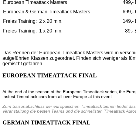
European Timeattack Masters
499,-
European & German Timeattack Masters
699,-
Freies Training:
2 x 20 min.
149,-
Freies Training: 1 x 20 min.
89,- 
Das Rennen der European Timeattack Masters wird in verschie
aufgeführten Klassen zugeordnet. Finden sich weniger als fünf
gemischt gefahren.
EUROPEAN TIMEATTACK FINAL
At the end of the season of the European Timeattack series, the Euro
fastest Timeattack cars from all over Europe at this event.
Zum Saisonabschluss der europäischen Timeattack Serien findet das 
Veranstaltung die besten Teams und die schnellsten Timeattack Auto
GERMAN TIMEATTACK FINAL